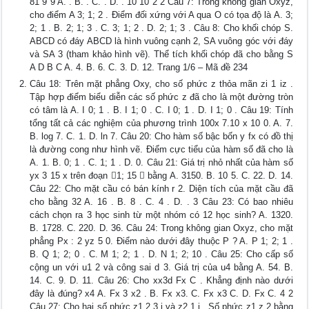
81 9 9 A. . B. . C. . D. . 10 10 2 2 Câu 7: Trong không gian Oxyz,
cho điểm A 3; 1; 2 . Điểm đối xứng với A qua O có tọa độ là A. 3;
2; 1 . B. 2; 1; 3 . C. 3; 1; 2 . D. 2; 1; 3 . Câu 8: Cho khối chóp S.
ABCD có đáy ABCD là hình vuông cạnh 2, SA vuông góc với đáy
và SA 3 (tham khảo hình vẽ). Thể tích khối chóp đã cho bằng S
A D B C A. 4. B. 6. C. 3. D. 12. Trang 1/6 – Mã đề 234
Câu 18: Trên mặt phẳng Oxy, cho số phức z thỏa mãn zi 1 iz .
Tập hợp điểm biểu diễn các số phức z đã cho là một đường tròn
có tâm là A. I 0; 1 . B. I 1; 0 . C. I 0; 1 . D. I 1; 0 . Câu 19: Tính
tổng tất cả các nghiệm của phương trình 100x 7.10 x 10 0. A. 7.
B. log 7. C. 1. D. ln 7. Câu 20: Cho hàm số bậc bốn y fx có đồ thị
là đường cong như hình vẽ. Điểm cực tiểu của hàm số đã cho là
A. 1. B. 0; 1 . C. 1; 1 . D. 0. Câu 21: Giá trị nhỏ nhất của hàm số
yx 3 15 x trên đoạn 1; 15  bằng A. 3150. B. 10 5. C. 22. D. 14.
Câu 22: Cho mặt cầu có bán kính r 2. Diện tích của mặt cầu đã
cho bằng 32 A. 16 . B. 8 . C. 4 . D. . 3 Câu 23: Có bao nhiêu
cách chọn ra 3 học sinh từ một nhóm có 12 học sinh? A. 1320.
B. 1728. C. 220. D. 36. Câu 24: Trong không gian Oxyz, cho mặt
phẳng Px : 2 yz 5 0. Điểm nào dưới đây thuộc P ? A. P 1; 2; 1 .
B. Q 1; 2; 0 . C. M 1; 2; 1 . D. N 1; 2; 10 . Câu 25: Cho cấp số
cộng un với u1 2 và công sai d 3. Giá trị của u4 bằng A. 54. B.
14. C. 9. D. 11. Câu 26: Cho xx3d Fx C . Khẳng định nào dưới
đây là đúng? x4 A. Fx 3 x2 . B. Fx x3. C. Fx x3 C. D. Fx C. 4 2
Câu 27: Cho hai số phức z1 2 3 i và z2 1 i . Số phức z1 z 2 bằng