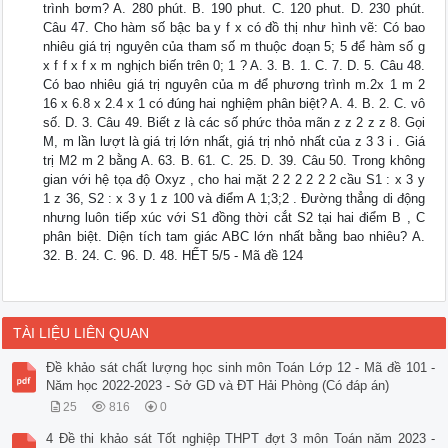
trình bơm? A. 280 phút. B. 190 phut. C. 120 phut. D. 230 phút.
Câu 47. Cho hàm số bậc ba y f x có đồ thị như hình vẽ: Có bao
nhiêu giá trị nguyên của tham số m thuộc đoạn 5; 5 để hàm số g
x f f x f x m nghịch biến trên 0; 1 ? A. 3. B. 1. C. 7. D. 5. Câu 48.
Có bao nhiêu giá trị nguyên của m để phương trình m.2x 1 m 2
16 x 6.8 x 2.4 x 1 có đúng hai nghiệm phân biệt? A. 4. B. 2. C. vô
số. D. 3. Câu 49. Biết z là các số phức thỏa mãn z z 2 z z 8. Gọi
M, m lần lượt là giá trị lớn nhất, giá trị nhỏ nhất của z 3 3 i . Giá
trị M2 m 2 bằng A. 63. B. 61. C. 25. D. 39. Câu 50. Trong không
gian với hệ tọa độ Oxyz , cho hai mặt 2 2 2 2 2 2 cầu S1 : x 3 y
1 z 36, S2 : x 3 y 1 z 100 và điểm A 1;3;2 . Đường thẳng di động
nhưng luôn tiếp xúc với S1 đồng thời cắt S2 tại hai điểm B , C
phân biệt. Diện tích tam giác ABC lớn nhất bằng bao nhiêu? A.
32. B. 24. C. 96. D. 48. HẾT 5/5 - Mã đề 124
TÀI LIỆU LIÊN QUAN
Đề khảo sát chất lượng học sinh môn Toán Lớp 12 - Mã đề 101 -
Năm học 2022-2023 - Sở GD và ĐT Hải Phòng (Có đáp án)
25
816
0
4 Đề thi khảo sát Tốt nghiệp THPT đợt 3 môn Toán năm 2023 -