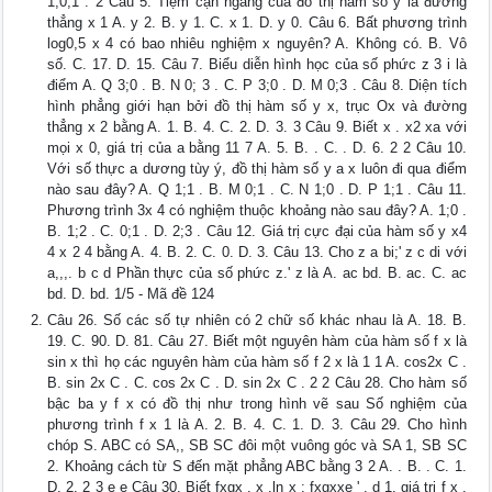
1;0;1 . 2 Câu 5. Tiệm cận ngang của đồ thị hàm số y là đường
thẳng x 1 A. y 2. B. y 1. C. x 1. D. y 0. Câu 6. Bất phương trình
log0,5 x 4 có bao nhiêu nghiệm x nguyên? A. Không có. B. Vô
số. C. 17. D. 15. Câu 7. Biểu diễn hình học của số phức z 3 i là
điểm A. Q 3;0 . B. N 0; 3 . C. P 3;0 . D. M 0;3 . Câu 8. Diện tích
hình phẳng giới hạn bởi đồ thị hàm số y x, trục Ox và đường
thẳng x 2 bằng A. 1. B. 4. C. 2. D. 3. 3 Câu 9. Biết x . x2 xa với
mọi x 0, giá trị của a bằng 11 7 A. 5. B. . C. . D. 6. 2 2 Câu 10.
Với số thực a dương tùy ý, đồ thị hàm số y a x luôn đi qua điểm
nào sau đây? A. Q 1;1 . B. M 0;1 . C. N 1;0 . D. P 1;1 . Câu 11.
Phương trình 3x 4 có nghiệm thuộc khoảng nào sau đây? A. 1;0 .
B. 1;2 . C. 0;1 . D. 2;3 . Câu 12. Giá trị cực đại của hàm số y x4
4 x 2 4 bằng A. 4. B. 2. C. 0. D. 3. Câu 13. Cho z a bi;' z c di với
a,,,. b c d Phần thực của số phức z.' z là A. ac bd. B. ac. C. ac
bd. D. bd. 1/5 - Mã đề 124
Câu 26. Số các số tự nhiên có 2 chữ số khác nhau là A. 18. B.
19. C. 90. D. 81. Câu 27. Biết một nguyên hàm của hàm số f x là
sin x thì họ các nguyên hàm của hàm số f 2 x là 1 1 A. cos2x C .
B. sin 2x C . C. cos 2x C . D. sin 2x C . 2 2 Câu 28. Cho hàm số
bậc ba y f x có đồ thị như trong hình vẽ sau Số nghiệm của
phương trình f x 1 là A. 2. B. 4. C. 1. D. 3. Câu 29. Cho hình
chóp S. ABC có SA,, SB SC đôi một vuông góc và SA 1, SB SC
2. Khoảng cách từ S đến mặt phẳng ABC bằng 3 2 A. . B. . C. 1.
D. 2. 2 3 e e Câu 30. Biết fxgx . x .ln x ; fxgxxe ' . d 1, giá trị f x .