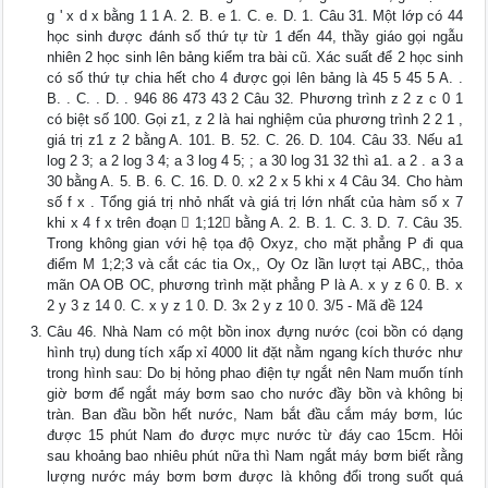
g ' x d x bằng 1 1 A. 2. B. e 1. C. e. D. 1. Câu 31. Một lớp có 44
học sinh được đánh số thứ tự từ 1 đến 44, thầy giáo gọi ngẫu
nhiên 2 học sinh lên bảng kiểm tra bài cũ. Xác suất để 2 học sinh
có số thứ tự chia hết cho 4 được gọi lên bảng là 45 5 45 5 A. .
B. . C. . D. . 946 86 473 43 2 Câu 32. Phương trình z 2 z c 0 1
có biệt số 100. Gọi z1, z 2 là hai nghiệm của phương trình 2 2 1 ,
giá trị z1 z 2 bằng A. 101. B. 52. C. 26. D. 104. Câu 33. Nếu a1
log 2 3; a 2 log 3 4; a 3 log 4 5; ; a 30 log 31 32 thì a1. a 2 . a 3 a
30 bằng A. 5. B. 6. C. 16. D. 0. x2 2 x 5 khi x 4 Câu 34. Cho hàm
số f x . Tổng giá trị nhỏ nhất và giá trị lớn nhất của hàm số x 7
khi x 4 f x trên đoạn  1;12 bằng A. 2. B. 1. C. 3. D. 7. Câu 35.
Trong không gian với hệ tọa độ Oxyz, cho mặt phẳng P đi qua
điểm M 1;2;3 và cắt các tia Ox,, Oy Oz lần lượt tại ABC,, thỏa
mãn OA OB OC, phương trình mặt phẳng P là A. x y z 6 0. B. x
2 y 3 z 14 0. C. x y z 1 0. D. 3x 2 y z 10 0. 3/5 - Mã đề 124
Câu 46. Nhà Nam có một bồn inox đựng nước (coi bồn có dạng
hình trụ) dung tích xấp xỉ 4000 lit đặt nằm ngang kích thước như
trong hình sau: Do bị hỏng phao điện tự ngắt nên Nam muốn tính
giờ bơm để ngắt máy bơm sao cho nước đầy bồn và không bị
tràn. Ban đầu bồn hết nước, Nam bắt đầu cắm máy bơm, lúc
được 15 phút Nam đo được mực nước từ đáy cao 15cm. Hỏi
sau khoảng bao nhiêu phút nữa thì Nam ngắt máy bơm biết rằng
lượng nước máy bơm bơm được là không đổi trong suốt quá