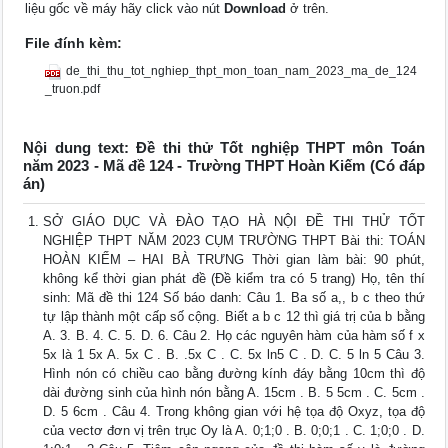
liệu gốc về máy hãy click vào nút
Download
ở trên.
File đính kèm:
de_thi_thu_tot_nghiep_thpt_mon_toan_nam_2023_ma_de_124
_truon.pdf
Nội dung text: Đề thi thử Tốt nghiệp THPT môn Toán
năm 2023 - Mã đề 124 - Trường THPT Hoàn Kiếm (Có đáp
án)
SỞ GIÁO DỤC VÀ ĐÀO TẠO HÀ NỘI ĐỀ THI THỬ TỐT
NGHIỆP THPT NĂM 2023 CỤM TRƯỜNG THPT Bài thi: TOÁN
HOÀN KIẾM – HAI BÀ TRƯNG Thời gian làm bài: 90 phút,
không kể thời gian phát đề (Đề kiểm tra có 5 trang) Họ, tên thí
sinh: Mã đề thi 124 Số báo danh: Câu 1. Ba số a,, b c theo thứ
tự lập thành một cấp số cộng. Biết a b c 12 thì giá trị của b bằng
A. 3. B. 4. C. 5. D. 6. Câu 2. Họ các nguyên hàm của hàm số f x
5x là 1 5x A. 5x C . B. .5x C . C. 5x ln5 C . D. C. 5 ln 5 Câu 3.
Hình nón có chiều cao bằng đường kính đáy bằng 10cm thì độ
dài đường sinh của hình nón bằng A. 15cm . B. 5 5cm . C. 5cm .
D. 5 6cm . Câu 4. Trong không gian với hệ tọa độ Oxyz, tọa độ
của vectơ đơn vị trên trục Oy là A. 0;1;0 . B. 0;0;1 . C. 1;0;0 . D.