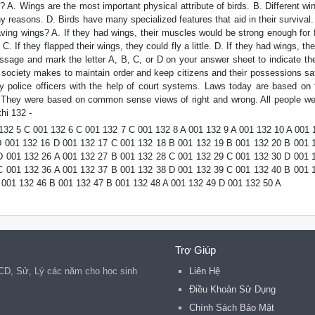
 A. Wings are the most important physical attribute of birds. B. Different wi
many reasons. D. Birds have many specialized features that aid in their survival
ing wings? A. If they had wings, their muscles would be strong enough for f
. If they flapped their wings, they could fly a little. D. If they had wings, the
 passage and mark the letter A, B, C, or D on your answer sheet to indicate th
a society makes to maintain order and keep citizens and their possessions sa
y police officers with the help of court systems. Laws today are based on 
C. They were based on common sense views of right and wrong. All people we
hi 132 -
132 5 C 001 132 6 C 001 132 7 C 001 132 8 A 001 132 9 A 001 132 10 A 001 
D 001 132 16 D 001 132 17 C 001 132 18 B 001 132 19 B 001 132 20 B 001 
D 001 132 26 A 001 132 27 B 001 132 28 C 001 132 29 C 001 132 30 D 001 
C 001 132 36 A 001 132 37 B 001 132 38 D 001 132 39 C 001 132 40 B 001 
 001 132 46 B 001 132 47 B 001 132 48 A 001 132 49 D 001 132 50 A
Trợ Giúp
CD, Sử, Lý các năm cho học sinh
Liên Hệ
Điều Khoản Sử Dụng
Chính Sách Bảo Mật