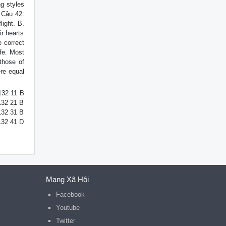
ng styles
. Câu 42:
light. B.
ir hearts
e correct
fe. Most
those of
re equal
132 11 B
132 21 B
132 31 B
132 41 D
Mạng Xã Hội
Facebook
Youtube
Twitter