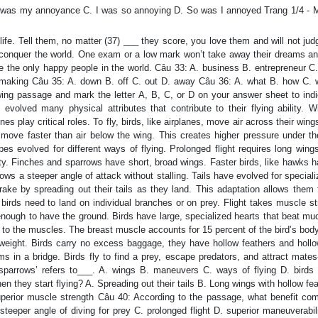
ch was my annoyance C. I was so annoying D. So was I annoyed Trang 1/4 - M
life. Tell them, no matter (37) ___ they score, you love them and will not ju
 conquer the world. One exam or a low mark won’t take away their dreams and
e the only happy people in the world. Câu 33: A. business B. entrepreneur C
D. making Câu 35: A. down B. off C. out D. away Câu 36: A. what B. how C. 
ng passage and mark the letter A, B, C, or D on your answer sheet to indi
evolved many physical attributes that contribute to their flying ability. W
nes play critical roles. To fly, birds, like airplanes, move air across their win
 move faster than air below the wing. This creates higher pressure under th
ypes evolved for different ways of flying. Prolonged flight requires long win
ity. Finches and sparrows have short, broad wings. Faster birds, like hawks h
llows a steeper angle of attack without stalling. Tails have evolved for special
 brake by spreading out their tails as they land. This adaptation allows the
 birds need to land on individual branches or on prey. Flight takes muscle st
 enough to have the ground. Birds have large, specialized hearts that beat mu
to the muscles. The breast muscle accounts for 15 percent of the bird’s body
dy weight. Birds carry no excess baggage, they have hollow feathers and holl
ms in a bridge. Birds fly to find a prey, escape predators, and attract mates
sparrows’ refers to___. A. wings B. maneuvers C. ways of flying D. birds
n they start flying? A. Spreading out their tails B. Long wings with hollow fe
uperior muscle strength Câu 40: According to the passage, what benefit co
 a steeper angle of diving for prey C. prolonged flight D. superior maneuverabi