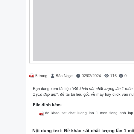
5 trang
Bảo Ngọc
02/02/2024
716
0
Bạn đang xem tài liệu
"Đề khảo sát chất lượng lần 1 mô
1 (Có đáp án)"
, để tải tài liệu gốc về máy hãy click vào n
File đính kèm:
de_khao_sat_chat_luong_lan_1_mon_tieng_anh_lo
Nội dung text: Đề khảo sát chất lượng lần 1 