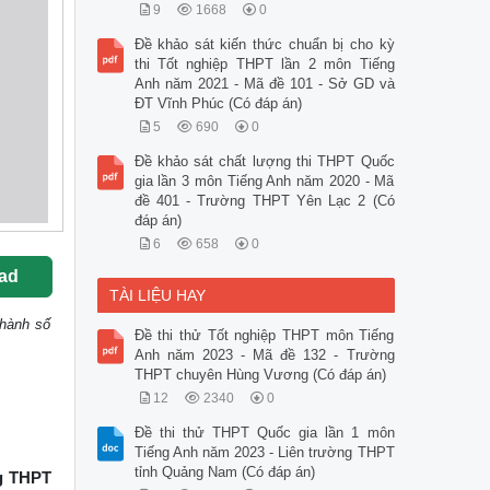
9
1668
0
Đề khảo sát kiến thức chuẩn bị cho kỳ
thi Tốt nghiệp THPT lần 2 môn Tiếng
Anh năm 2021 - Mã đề 101 - Sở GD và
ĐT Vĩnh Phúc (Có đáp án)
5
690
0
Đề khảo sát chất lượng thi THPT Quốc
gia lần 3 môn Tiếng Anh năm 2020 - Mã
đề 401 - Trường THPT Yên Lạc 2 (Có
đáp án)
6
658
0
ad
TÀI LIỆU HAY
Thành số
Đề thi thử Tốt nghiệp THPT môn Tiếng
Anh năm 2023 - Mã đề 132 - Trường
THPT chuyên Hùng Vương (Có đáp án)
12
2340
0
Đề thi thử THPT Quốc gia lần 1 môn
Tiếng Anh năm 2023 - Liên trường THPT
tỉnh Quảng Nam (Có đáp án)
ng THPT