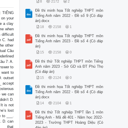
8
2172
2
Đề thi minh họa Tốt nghiệp THPT môn
: TIẾNG
Tiếng Anh năm 2022 - Đề số 9 (Có đáp
D on your
án).docx
e a clay
18
2158
1
time when
ifficult
Đề thi minh họa Tốt nghiệp THPT môn
e C. had
Tiếng Anh năm 2023 - Đề số 4 (Có đáp
the other
án)
ctual Câu
15
2158
0
nderlined
Đề thi thử Tốt nghiệp THPT môn Tiếng
Câu 7: A.
Anh năm 2023 - Sở GD và ĐT Phú Thọ
answer to
(Có đáp án)
. want to
. outset
15
2124
0
_ accept
Đề thi minh họa Tốt nghiệp THPT môn
osterous
Tiếng Anh năm 2022 - Đề số 4 (Có đáp
e we can
án).docx
didn’t D.
14
2104
1
It is not
he’s lost
Đề thi thử Tốt nghiệp THPT lần 1 môn
e to ___.
Tiếng Anh - Mã đề 401 - Năm học 2022-
C. D. can
2023 - Trường THPT Hoàng Diệu (Có
: ___that
đáp án)