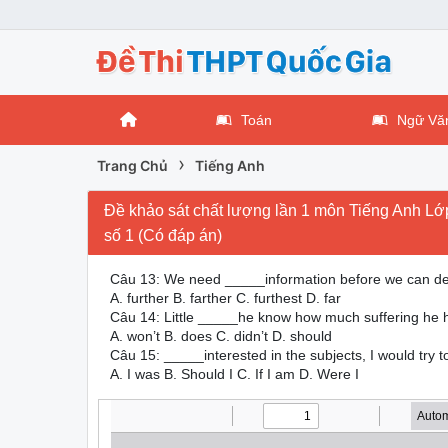
Toán
Ngữ Vă
›
Trang Chủ
Tiếng Anh
Đề khảo sát chất lượng lần 1 môn Tiếng Anh L
số 1 (Có đáp án)
Câu 13: We need _____information before we can de
A. further B. farther C. furthest D. far
Câu 14: Little _____he know how much suffering he 
A. won’t B. does C. didn’t D. should
Câu 15: _____interested in the subjects, I would try t
A. I was B. Should I C. If I am D. Were I