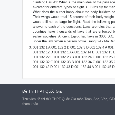
climbing Câu 41: What is the main idea of the passage?
evolved for different types of flight. C. Birds fly for 
What does the author imply about the body builders hav
Their wings would total 15 percent of their body weight. C
would still not be large for flight. Read the following
answer to each of the questions. Laws are rules that 
countries have thousands of laws that are enforced b
earlier societies. Ancient Egypt had laws in 3000 B.
under the law. When a person broke Trang 3/4 - Mã đề t
001 132 1 A 001 132 2 D 001 132 3 D 001 132 4 A 001 
001 132 12 D 001 132 13 A 001 132 14 B 001 132 15 
001 132 22 C 001 132 23 B 001 132 24 C 001 132 25 
001 132 32 C 001 132 33 B 001 132 34 C 001 132 35 
001 132 42 D 001 132 43 D 001 132 44 A 001 132 45 D
Đề Thi THPT Quốc Gia
Thư viện đề thi thử THPT Quốc Gia môn Toán, Anh, Văn, GD
tham khảo.