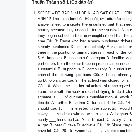
Thuận Thành số 1 (Có đáp án)
SỞ GD – ĐT BẮC NINH ĐỀ KHẢO SÁT CHẤT LƯỢN
ANH 12 Thời gian làm bài: 60 phút; (50 câu trắc nghiệm
answer sheet to indicate the underlined part that nee
pottery because they needed it for their survival. A. a 
they began school in their new neighborhood that the 
time Câu 3: Those who had already purchased tickets w
already purchased D. first immediately Mark the letter
three in the position of primary stress in each of the 
5: A. impatient B. uncertain C. arrogant D. familiar Ma
part differs from the other three in pronunciation in ea
substantial B. supportive C. compulsory D. curriculum 
each of the following questions. Câu 8: I don’t blame y
go D. to want go Câu 9: The school was closed for a m
Câu 10: When she ___ her mistakes, she apologized. A.
some help with the work instead of trying to do it al
scheme is ___ of our serious consideration. A. worth
decide. A. further B. farther C. furthest D. far Câu 1
should Câu 15: ___interested in the subjects, I would t
always ___students who do well in tests. A. brighter B
nearly ___ friend he had. A. all B. each C. every D. m
A. get B. beat C. take D. achieve Câu 19: Since they a
have left Câu 20: Dr. Evans has ___ a valuable contrib