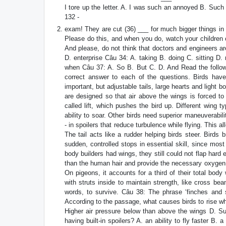
I tore up the letter. A. I was such an annoyed B. Su
132 -
exam! They are cut (36) ___ for much bigger things in 
Please do this, and when you do, watch your children
And please, do not think that doctors and engineers ar
D. enterprise Câu 34: A. taking B. doing C. sitting 
when Câu 37: A. So B. But C. D. And Read the followi
correct answer to each of the questions. Birds have 
important, but adjustable tails, large hearts and light bo
are designed so that air above the wings is forced to
called lift, which pushes the bird up. Different wing t
ability to soar. Other birds need superior maneuverabil
- in spoilers that reduce turbulence while flying. This a
The tail acts like a rudder helping birds steer. Birds
sudden, controlled stops in essential skill, since most
body builders had wings, they still could not flap hard
than the human hair and provide the necessary oxygen 
On pigeons, it accounts for a third of their total bo
with struts inside to maintain strength, like cross bea
words, to survive. Câu 38: The phrase ‘finches and 
According to the passage, what causes birds to rise whe
Higher air pressure below than above the wings D. S
having built-in spoilers? A. an ability to fly faster B.