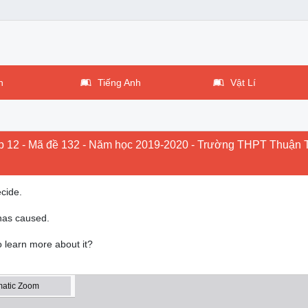
n
Tiếng Anh
Vật Lí
ớp 12 - Mã đề 132 - Năm học 2019-2020 - Trường THPT Thuận
cide.
has caused.
o learn more about it?