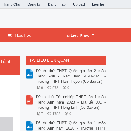
Trang Chủ
Đăng ký
Đăng nhập
Upload
Liên hệ
Hóa Học
Tài Liệu Khác
TÀI LIỆU LIÊN QUAN
 Thành
Đề thi thử THPT Quốc gia lần 2 môn
Tiếng Anh - Năm học 2020-2021 -
Trường THPT Hàn Thuyên (Có đáp án)
6
978
0
Đề thi thử Tốt nghiệp THPT lần 1 môn
Tiếng Anh năm 2023 - Mã đề 001 -
Trường THPT Hồng Lĩnh (Có đáp án)
7
1752
0
Đề thi thử THPT Quốc gia lần 1 môn
Tiếng Anh năm 2020 - Trường THPT