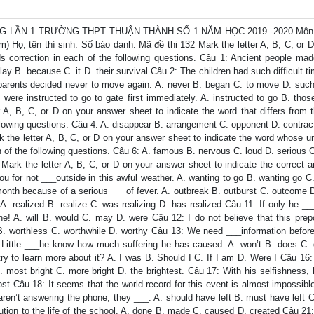
G LẦN 1 TRƯỜNG THPT THUẬN THÀNH SỐ 1 NĂM HỌC 2019 -2020 Môn
) Họ, tên thí sinh: Số báo danh: Mã đề thi 132 Mark the letter A, B, C, or 
ds correction in each of the following questions. Câu 1: Ancient people mad
clay B. because C. it D. their survival Câu 2: The children had such difficult 
parents decided never to move again. A. never B. began C. to move D. such d
ere instructed to go to gate first immediately. A. instructed to go B. thos
 A, B, C, or D on your answer sheet to indicate the word that differs from 
following questions. Câu 4: A. disappear B. arrangement C. opponent D. contra
rk the letter A, B, C, or D on your answer sheet to indicate the word whose u
ch of the following questions. Câu 6: A. famous B. nervous C. loud D. serious 
Mark the letter A, B, C, or D on your answer sheet to indicate the correct 
ou for not ___outside in this awful weather. A. wanting to go B. wanting go C
onth because of a serious ___of fever. A. outbreak B. outburst C. outcome D
 realized B. realize C. was realizing D. has realized Câu 11: If only he __
one! A. will B. would C. may D. were Câu 12: I do not believe that this prep
 B. worthless C. worthwhile D. worthy Câu 13: We need ___information befor
4: Little ___he know how much suffering he has caused. A. won’t B. does C. 
ry to learn more about it? A. I was B. Should I C. If I am D. Were I Câu 16: 
. most bright C. more bright D. the brightest. Câu 17: With his selfishness, 
ost Câu 18: It seems that the world record for this event is almost impossibl
ren’t answering the phone, they ___. A. should have left B. must have left 
ution to the life of the school. A. done B. made C. caused D. created Câu 21