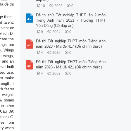
ã đề thi
10
2098
0
Đề thi thử Tốt nghiệp THPT lần 2 môn
dge them.
Tiếng Anh năm 2021 - Trường THPT
 talent.
Yên Dũng (Có đáp án)
. venture
9
2094
0
which D.
cate the
Đề thi Tốt nghiệp THPT môn Tiếng Anh
ings are
năm 2023 - Mã đề 417 (Đề chính thức)
gs. Wings
4
2086
0
e wings,
gs and an
Đề thi Tốt nghiệp THPT môn Tiếng Anh
ave built
năm 2023 - Mã đề 421 (Đề chính thức)
ized use.
4
2062
0
m to make
rength. I
ch faster
 weight.
ow bones
-in other
 Câu 39:
athers C.
mes from
lity when